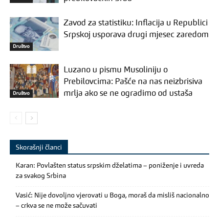
Zavod za statistiku: Inflacija u Republici
Srpskoj usporava drugi mjesec zaredom
Društvo
Luzano u pismu Musoliniju o
Prebilovcima: Pašće na nas neizbrisiva
mrlja ako se ne ogradimo od ustaša
Društvo
Skorašnji članci
Karan: Povlašten status srpskim dželatima – poniženje i uvreda
za svakog Srbina
Vasić: Nije dovoljno vjerovati u Boga, moraš da misliš nacionalno
– crkva se ne može sačuvati