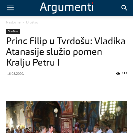
Naslovna
Društvo
Društvo
Princ Filip u Tvrdošu: Vladika
Atanasije služio pomen
Kralju Petru I
113
16.08.2020.