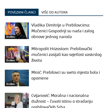
POVEZANI ČLANCI
VIŠE OD AUTORA
Vladika Dimitrije u Prebilovcima:
Mučenici Gospodnji su nada i zalog
obnove jednog naroda
Društvo
Mitropolit Hrizostom: Prebilovački
mučenici zasijali kao svjetlost vaskrslog
života
Društvo
Minić: Prebilovci su sveto mjesto bola i
opomene
Društvo
Cvijanović: Moralna i nacionalna
dužnost – čuvati istinu o stradanju
prebilovačkih Srba
Društvo