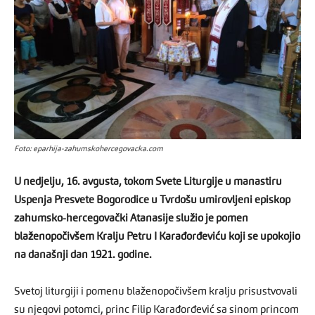
Foto: eparhija-zahumskohercegovacka.com
U nedjelju, 16. avgusta, tokom Svete Liturgije u manastiru
Uspenja Presvete Bogorodice u Tvrdošu umirovljeni episkop
zahumsko-hercegovački Atanasije služio je pomen
blaženopočivšem Kralju Petru I Karađorđeviću koji se upokojio
na današnji dan 1921. godine.
Svetoj liturgiji i pomenu blaženopočivšem kralju prisustvovali
su njegovi potomci, princ Filip Karađorđević sa sinom princom