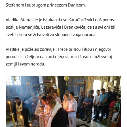
Stefanom i suprugom princezom Danicom.
Vladika Atanasije je istakao da su Karađorđevići naš ponos
poslije Nemanjića, Lazarevića i Brankovića, da su svi oni bili
sveti i da su se žrtvovali za slobodu svoga naroda.
Vladika je poželeo zdravlja i sreće princu Filipu i njegovoj
porodici sa željom da kao i njegovi preci časno služi svojoj
zemlji i svom narodu.