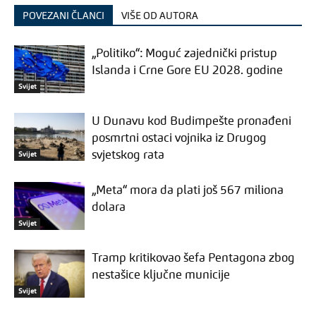
POVEZANI ČLANCI
VIŠE OD AUTORA
„Politiko“: Moguć zajednički pristup
Islanda i Crne Gore EU 2028. godine
Svijet
U Dunavu kod Budimpešte pronađeni
posmrtni ostaci vojnika iz Drugog
svjetskog rata
Svijet
„Meta“ mora da plati još 567 miliona
dolara
Svijet
Tramp kritikovao šefa Pentagona zbog
nestašice ključne municije
Svijet