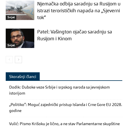
Njemačka odbija saradnju sa Rusijom u
istrazi terorističkih napada na „Sjeverni
tok“
Svijet
Patel: Vašington ojačao saradnju sa
Rusijom i Kinom
Svijet
Skorašnji članci
Dodik: Duboke veze Srbije i srpskog naroda sa jevrejskom
istorijom
„Politiko“: Moguć zajednički pristup Islanda i Crne Gore EU 2028.
godine
Vulić: Pismo Krišoku je lično, a ne stav Parlamentarne skupštine