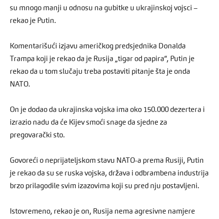
su mnogo manji u odnosu na gubitke u ukrajinskoj vojsci –
rekao je Putin.
Komentarišući izjavu američkog predsjednika Donalda
Trampa koji je rekao da je Rusija „tigar od papira“, Putin je
rekao da u tom slučaju treba postaviti pitanje šta je onda
NATO.
On je dodao da ukrajinska vojska ima oko 150.000 dezertera i
izrazio nadu da će Kijev smoći snage da sjedne za
pregovarački sto.
Govoreći o neprijateljskom stavu NATO-a prema Rusiji, Putin
je rekao da su se ruska vojska, država i odbrambena industrija
brzo prilagodile svim izazovima koji su pred nju postavljeni.
Istovremeno, rekao je on, Rusija nema agresivne namjere