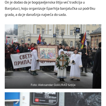
On je dodao da je bogojavljenska litija već tradicija u
Banjaluci, koju organizuje Eparhija banjalučka uz podršku
grada, a da je današnja najveća do sada.
Foto: Aleksandar Golić/RAS Srbija