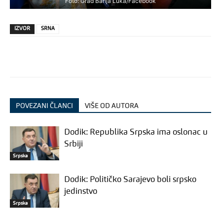
Foto: Grad Banja Luka/Facebook
IZVOR
SRNA
POVEZANI ČLANCI
VIŠE OD AUTORA
Dodik: Republika Srpska ima oslonac u
Srbiji
Srpska
Dodik: Političko Sarajevo boli srpsko
jedinstvo
Srpska