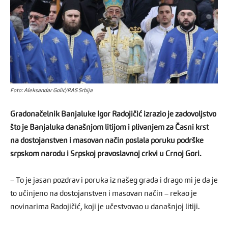
Foto: Aleksandar Golić/RAS Srbija
Gradonačelnik Banjaluke Igor Radojičić izrazio je zadovoljstvo
što je Banjaluka današnjom litijom i plivanjem za Časni krst
na dostojanstven i masovan način poslala poruku podrške
srpskom narodu i Srpskoj pravoslavnoj crkvi u Crnoj Gori.
– To je jasan pozdrav i poruka iz našeg grada i drago mi je da je
to učinjeno na dostojanstven i masovan način – rekao je
novinarima Radojičić, koji je učestvovao u današnjoj litiji.