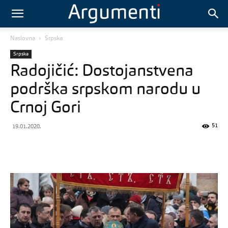
Naslovna
Srpska
Srpska
Radojičić: Dostojanstvena
podrška srpskom narodu u
Crnoj Gori
51
19.01.2020.