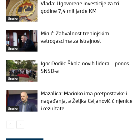
Vlada: Ugovorene investicije za tri
godine 7,4 milijarde KM
Srpska
Minić: Zahvalnost trebinjskim
vatrogascima za istrajnost
Srpska
Igor Dodik: Škola novih lidera – ponos
SNSD-a
Srpska
Mazalica: Marinko ima pretpostavke i
nagađanja, a Željka Cvijanović činjenice
i rezultate
Srpska