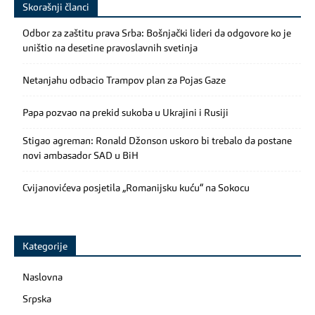
Skorašnji članci
Odbor za zaštitu prava Srba: Bošnjački lideri da odgovore ko je
uništio na desetine pravoslavnih svetinja
Netanjahu odbacio Trampov plan za Pojas Gaze
Papa pozvao na prekid sukoba u Ukrajini i Rusiji
Stigao agreman: Ronald Džonson uskoro bi trebalo da postane
novi ambasador SAD u BiH
Cvijanovićeva posjetila „Romanijsku kuću“ na Sokocu
Kategorije
Naslovna
Srpska