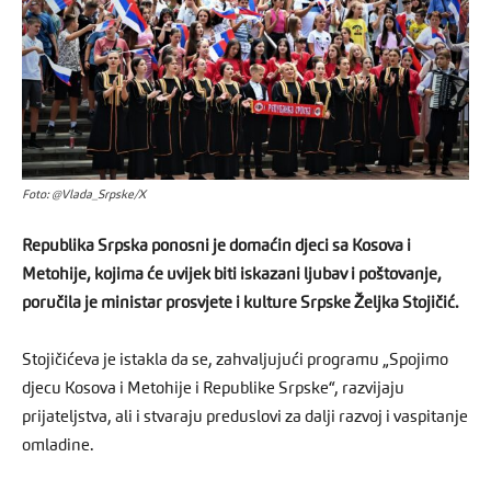
Foto: @Vlada_Srpske/X
Republika Srpska ponosni je domaćin djeci sa Kosova i
Metohije, kojima će uvijek biti iskazani ljubav i poštovanje,
poručila je ministar prosvjete i kulture Srpske Željka Stojičić.
Stojičićeva je istakla da se, zahvaljujući programu „Spojimo
djecu Kosova i Metohije i Republike Srpske“, razvijaju
prijateljstva, ali i stvaraju preduslovi za dalji razvoj i vaspitanje
omladine.