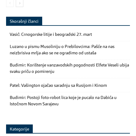
Skorašnji članci
Vasić: Crnogorske litije i beogradski 27. mart
Luzano u pismu Musoliniju o Prebilovcima: Pašće na nas
neizbrisiva mrlja ako se ne ogradimo od ustaša
Budimir: Korištenje vanzavodskih pogodnosti Elfete Veseli ubija
svaku priču o pomirenju
Patel: Vašington ojačao saradnju sa Rusijom i Kinom
Budimir: Postoji foto-robot lica koje je pucalo na Dabića u
Istočnom Novom Sarajevu
Kategorije