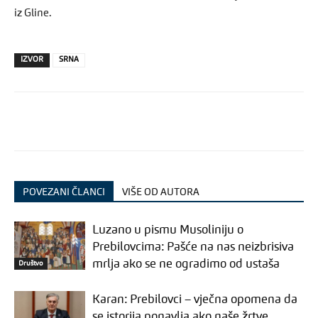
iz Gline.
IZVOR
SRNA
POVEZANI ČLANCI
VIŠE OD AUTORA
Luzano u pismu Musoliniju o
Prebilovcima: Pašće na nas neizbrisiva
mrlja ako se ne ogradimo od ustaša
Društvo
Karan: Prebilovci – vječna opomena da
se istorija ponavlja ako naše žrtve