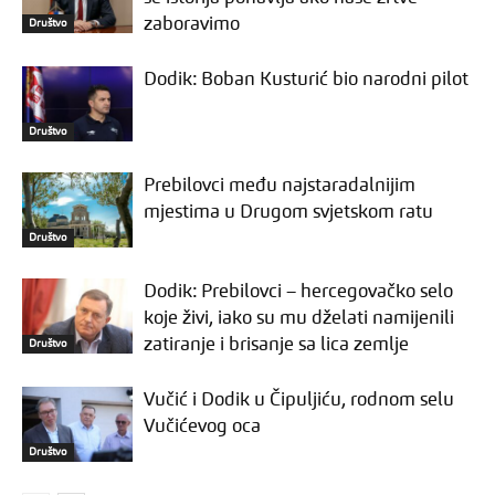
zaboravimo
Društvo
Dodik: Boban Kusturić bio narodni pilot
Društvo
Prebilovci među najstaradalnijim
mjestima u Drugom svjetskom ratu
Društvo
Dodik: Prebilovci – hercegovačko selo
koje živi, iako su mu dželati namijenili
zatiranje i brisanje sa lica zemlje
Društvo
Vučić i Dodik u Čipuljiću, rodnom selu
Vučićevog oca
Društvo