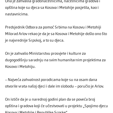
Ona je zahvalila gradonačelnicima, načelnicima gradova i
opština koje su djeca sa Kosova i Metohije posjetila, kao i
nastavnicima.
Predsjednik Odbora za pomoć Srbima na Kosovu i Metohiji
Milorad Arlov rekao je da je sa Kosova i Metohije došlo ono što
je najvrednije Srpskoj, a to su djeca.
On je zahvalio Ministarstvu prosvjete i kulture za
dugogodišnju saradnju na svim humanitarnim projektima za
Kosovo i Metohiju.
– Najveća zahvalnost porodicama koje su na osam dana
otvorile vrata našoj djeci i dale im slobodu – poručio je Arlov.
On ističe da je u narednoj godini plan da se poveća broj
opština i gradova koji će učestvovati u projektu „Spojimo djecu
Kosova i Metohije i Republike Srpske“.