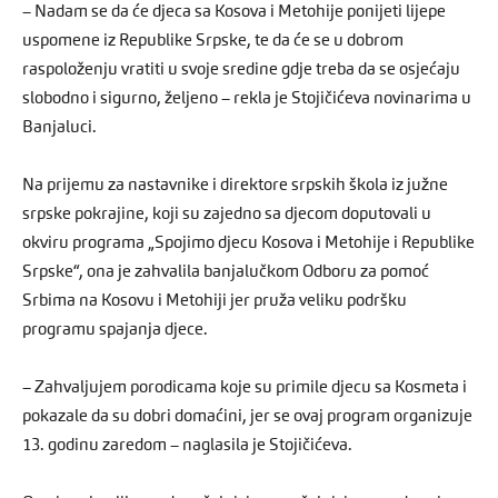
– Nadam se da će djeca sa Kosova i Metohije ponijeti lijepe
uspomene iz Republike Srpske, te da će se u dobrom
raspoloženju vratiti u svoje sredine gdje treba da se osjećaju
slobodno i sigurno, željeno – rekla je Stojičićeva novinarima u
Banjaluci.
Na prijemu za nastavnike i direktore srpskih škola iz južne
srpske pokrajine, koji su zajedno sa djecom doputovali u
okviru programa „Spojimo djecu Kosova i Metohije i Republike
Srpske“, ona je zahvalila banjalučkom Odboru za pomoć
Srbima na Kosovu i Metohiji jer pruža veliku podršku
programu spajanja djece.
– Zahvaljujem porodicama koje su primile djecu sa Kosmeta i
pokazale da su dobri domaćini, jer se ovaj program organizuje
13. godinu zaredom – naglasila je Stojičićeva.