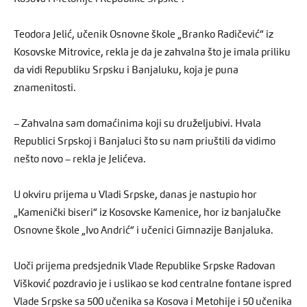
Teodora Jelić, učenik Osnovne škole „Branko Radičević“ iz
Kosovske Mitrovice, rekla je da je zahvalna što je imala priliku
da vidi Republiku Srpsku i Banjaluku, koja je puna
znamenitosti.
– Zahvalna sam domaćinima koji su druželjubivi. Hvala
Republici Srpskoj i Banjaluci što su nam priuštili da vidimo
nešto novo – rekla je Jelićeva.
U okviru prijema u Vladi Srpske, danas je nastupio hor
„Kamenički biseri“ iz Kosovske Kamenice, hor iz banjalučke
Osnovne škole „Ivo Andrić“ i učenici Gimnazije Banjaluka.
Uoči prijema predsjednik Vlade Republike Srpske Radovan
Višković pozdravio je i uslikao se kod centralne fontane ispred
Vlade Srpske sa 500 učenika sa Kosova i Metohije i 50 učenika