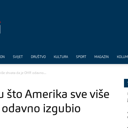
ION
SVIJET
DRUŠTVO
KULTURA
SPORT
MAGAZIN
KOLU
više shvata da je OHR odavno...
u što Amerika sve više
 odavno izgubio