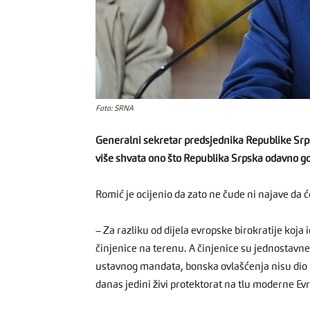
Foto: SRNA
Generalni sekretar predsjednika Republike Srp
više shvata ono što Republika Srpska odavno go
Romić je ocijenio da zato ne čude ni najave da 
– Za razliku od dijela evropske birokratije koja
činjenice na terenu. A činjenice su jednostavne
ustavnog mandata, bonska ovlašćenja nisu dio 
danas jedini živi protektorat na tlu moderne Evr