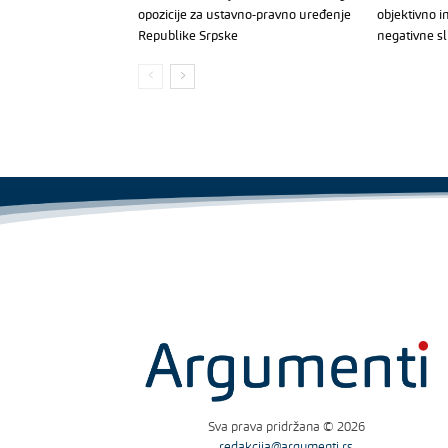
opozicije za ustavno-pravno uređenje
objektivno i
Republike Srpske
negativne s
Sva prava pridržana © 2026
redakcija@argumenti.rs