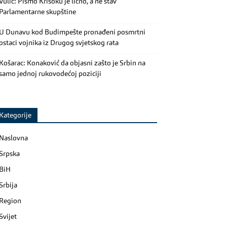
Vulić: Pismo Krišoku je lično, a ne stav
Parlamentarne skupštine
U Dunavu kod Budimpešte pronađeni posmrtni
ostaci vojnika iz Drugog svjetskog rata
Košarac: Konaković da objasni zašto je Srbin na
samo jednoj rukovodećoj poziciji
Kategorije
Naslovna
Srpska
BiH
Srbija
Region
Svijet