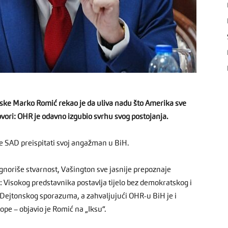
ske Marko Romić rekao je da uliva nadu što Amerika sve
vori: OHR je odavno izgubio svrhu svog postojanja.
će SAD preispitati svoj angažman u BiH.
 ignoriše stvarnost, Vašington sve jasnije prepoznaje
: Visokog predstavnika postavlja tijelo bez demokratskog i
Dejtonskog sporazuma, a zahvaljujući OHR-u BiH je i
ope – objavio je Romić na „Iksu“.