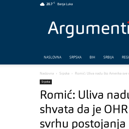
C
20.7
Banja Luka
Argumenti
NASLOVNA
SRPSKA
BIH
SRBIJA
REG
Naslovna
Srpska
Romić: Uliva nadu što Amerika sve 
Srpska
Romić: Uliva nad
shvata da je OHR
svrhu postojanja