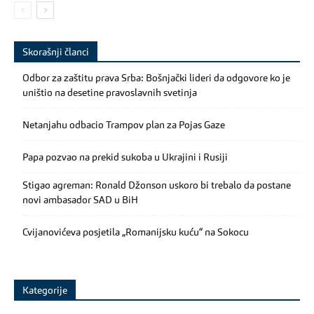
Skorašnji članci
Odbor za zaštitu prava Srba: Bošnjački lideri da odgovore ko je
uništio na desetine pravoslavnih svetinja
Netanjahu odbacio Trampov plan za Pojas Gaze
Papa pozvao na prekid sukoba u Ukrajini i Rusiji
Stigao agreman: Ronald Džonson uskoro bi trebalo da postane
novi ambasador SAD u BiH
Cvijanovićeva posjetila „Romanijsku kuću“ na Sokocu
Kategorije