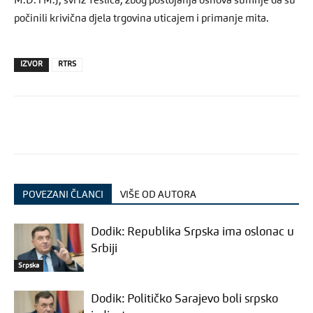
M.D. i M.J, svi iz Teslića, zbog postojanja osnova sumnje da su
počinili krivična djela trgovina uticajem i primanje mita.
IZVOR
RTRS
POVEZANI ČLANCI
VIŠE OD AUTORA
Dodik: Republika Srpska ima oslonac u
Srbiji
Srpska
Dodik: Političko Sarajevo boli srpsko