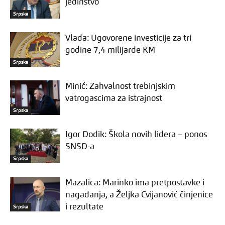
jedinstvo
Srpska
Vlada: Ugovorene investicije za tri
godine 7,4 milijarde KM
Srpska
Minić: Zahvalnost trebinjskim
vatrogascima za istrajnost
Srpska
Igor Dodik: Škola novih lidera – ponos
SNSD-a
Srpska
Mazalica: Marinko ima pretpostavke i
nagađanja, a Željka Cvijanović činjenice
i rezultate
Srpska