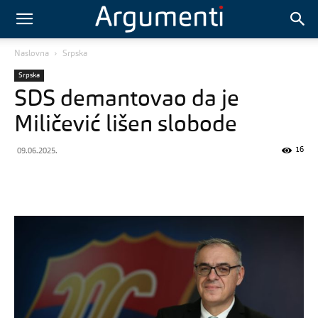
Naslovna
Srpska
Srpska
SDS demantovao da je
Miličević lišen slobode
16
09.06.2025.