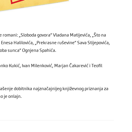
e romani: „Sloboda govora“ Vladana Matijevića, „Što na
 Enesa Halilovića, „Prekrasne ruševine“ Sava Stijepovića,
od oba sunca“ Ognjena Spahića.
anko Kukić, Ivan Milenković, Marjan Čakarević i Teofil
lašenje dobitnika najznačajnijeg književnog priznanja za
 je onlajn.