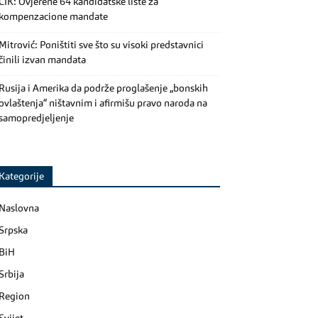
CIK: Ovjerene 64 kandidatske liste za
kompenzacione mandate
Mitrović: Poništiti sve što su visoki predstavnici
činili izvan mandata
Rusija i Amerika da podrže proglašenje „bonskih
ovlaštenja“ ništavnim i afirmišu pravo naroda na
samopredjeljenje
Kategorije
Naslovna
Srpska
BiH
Srbija
Region