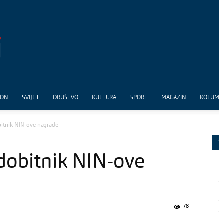
ION
SVIJET
DRUŠTVO
KULTURA
SPORT
MAGAZIN
KOLU
bitnik NIN-ove nagrade
 dobitnik NIN-ove
78