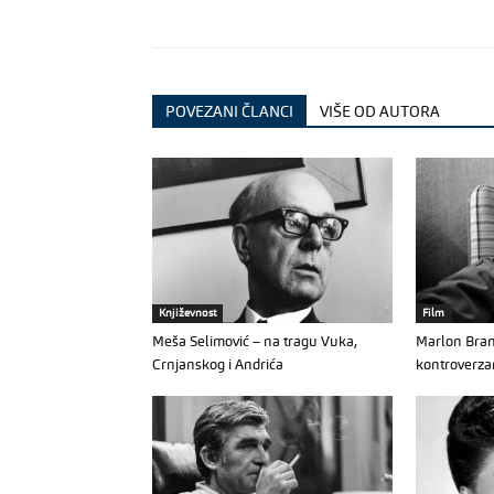
POVEZANI ČLANCI
VIŠE OD AUTORA
Književnost
Film
Meša Selimović – na tragu Vuka,
Marlon Bran
Crnjanskog i Andrića
kontroverza