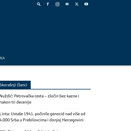
MNA
Skorašnji članci
Nuždić: Petrovačka cesta – zločin bez kazne i
nakon tri decenije
Linta: Ustaše 1941. počinile genocid nad više od
4.000 Srba u Prebilovcima i donjoj Hercegovini