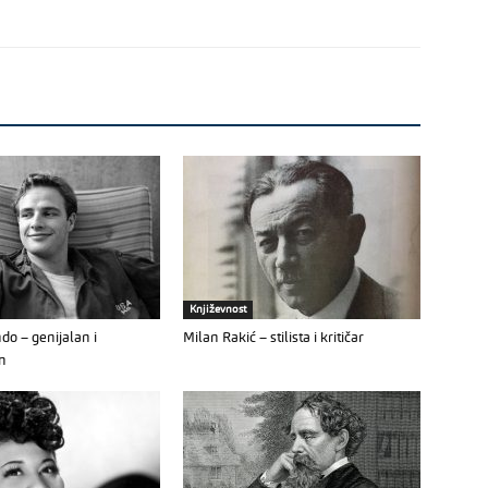
Književnost
do – genijalan i
Milan Rakić – stilista i kritičar
n