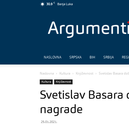
C
30.9
Banja Luka
Argumenti
NASLOVNA
SRPSKA
BIH
SRBIJA
REG
Naslovna
Kultura
Književnost
Svetislav Basara do
Kultura
Književnost
Svetislav Basara
nagrade
25.01.2021.