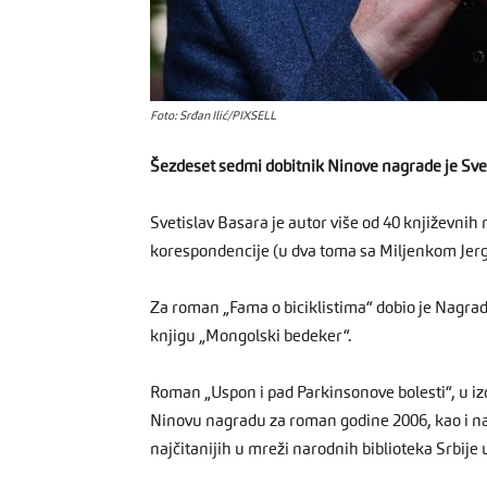
Foto: Srđan Ilić/PIXSELL
Šezdeset sedmi dobitnik Ninove nagrade je Sve
Svetislav Basara je autor više od 40 književnih 
korespondencije (u dva toma sa Miljenkom Jer
Za roman „Fama o biciklistima“ dobio je Nagradu
knjigu „Mongolski bedeker“.
Roman „Uspon i pad Parkinsonove bolesti“, u i
Ninovu nagradu za roman godine 2006, kao i na
najčitanijih u mreži narodnih biblioteka Srbije 