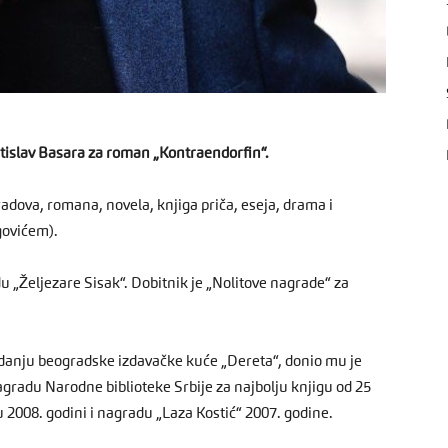
tislav Basara za roman „Kontraendorfin“.
radova, romana, novela, knjiga priča, eseja, drama i
govićem).
 „Željezare Sisak“. Dobitnik je „Nolitove nagrade“ za
zdanju beogradske izdavačke kuće „Dereta“, donio mu je
gradu Narodne biblioteke Srbije za najbolju knjigu od 25
u 2008. godini i nagradu „Laza Kostić“ 2007. godine.