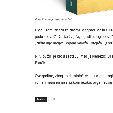
Foto: Roman „Kontraendorfin“
U najužem izboru za Ninovu nagradu našli su s
podu spavaš“ Darka Cvijića, „Ljudi bez grobova“
„Ništa nije ničije“ Bojana Savića Ostojića i „P
NIN-ov žiri je bio u sastavu: Marija Nenezić, Br
Pančić.
Ove godine, zbog epidemiološke situacije, prog
roman napisan na srpskom jeziku, organizovano
IZVOR
RTS