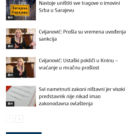
Nastoje uništiti sve tragove o imovini
Srba u Sarajevu
BiH
Cvijanović: Prošla su vremena uvođenja
sankcija
BiH
Cvijanović: Ustaški pokliči u Kninu –
vraćanje u mračnu prošlost
BiH
Svi nametnuti zakoni ništavni jer visoki
predstavnik nije nikad imao
zakonodavna ovlaštenja
BiH