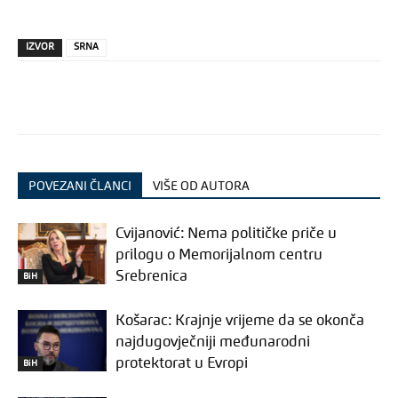
IZVOR
SRNA
POVEZANI ČLANCI
VIŠE OD AUTORA
Cvijanović: Nema političke priče u
prilogu o Memorijalnom centru
Srebrenica
BiH
Košarac: Krajnje vrijeme da se okonča
najdugovječniji međunarodni
protektorat u Evropi
BiH