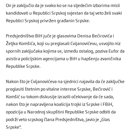
On je zaključio da je svako ko se na sljedećim izborima misli
kandidovati u Republici Srpskoj svjestan da taj veto želi svaki
Republici Srpskoj privržen građanin Srpske.
Predsjedništvo BiH juče je glasovima Denisa Bećirovića i
Željka Komšića, koji su preglasali Cvijanovićevu, usvojilo niz
spornih zaključaka kojima se, između ostalog, poziva Eufor da
asistira policijskim agencijama u BiH u hapšenju zvaničnika
Republike Srpske.
Nakon što je Cvijanovićeva na sjednici najavila da će zaključke
proglasiti štetnim po vitalne interese Srpske, Bećirović i
Komšić su tokom diskusije izrazili očekivanje da će sada,
nakon što je napravljena koalicija trojki iz Srpske i FBiH,
opozicija u Narodnoj skupštini Republike Srpske odbiti da
podrži veto srpskog člana Predsjedništva, javio je „Glas
Srpske“.