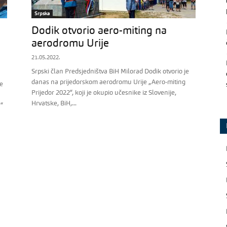
Srpska
Dodik otvorio aero-miting na
aerodromu Urije
21.05.2022.
Srpski član Predsjedništva BiH Milorad Dodik otvorio je
danas na prijedorskom aerodromu Urije „Aero-miting
je
Prijedor 2022“, koji je okupio učesnike iz Slovenije,
Hrvatske, BiH,...
r“