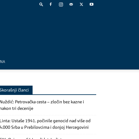
MNA
Skorašnji članci
Nuždić: Petrovačka cesta – zločin bez kazne i
nakon tri decenije
Linta: Ustaše 1941. počinile genocid nad više od
4.000 Srba u Prebilovcima i donjoj Hercegovini