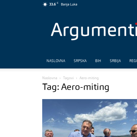
C
33.6
Banja Luka
Argumenti
NASLOVNA
SRPSKA
BIH
SRBIJA
REG
Naslovna
Tagovi
Aero-miting
Tag: Aero-miting