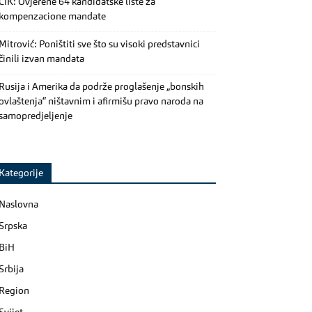
CIK: Ovjerene 64 kandidatske liste za
kompenzacione mandate
Mitrović: Poništiti sve što su visoki predstavnici
činili izvan mandata
Rusija i Amerika da podrže proglašenje „bonskih
ovlaštenja“ ništavnim i afirmišu pravo naroda na
samopredjeljenje
Kategorije
Naslovna
Srpska
BiH
Srbija
Region