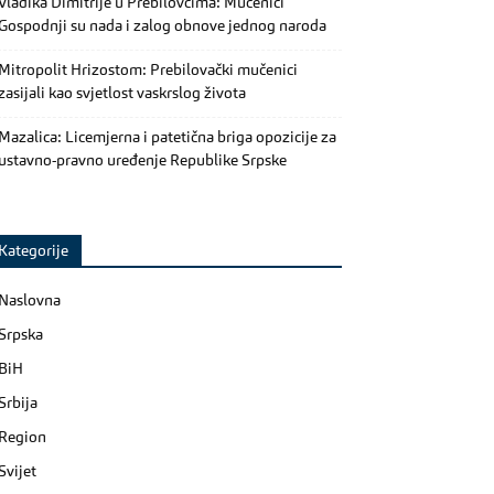
Vladika Dimitrije u Prebilovcima: Mučenici
Gospodnji su nada i zalog obnove jednog naroda
Mitropolit Hrizostom: Prebilovački mučenici
zasijali kao svjetlost vaskrslog života
Mazalica: Licemjerna i patetična briga opozicije za
ustavno-pravno uređenje Republike Srpske
Kategorije
Naslovna
Srpska
BiH
Srbija
Region
Svijet