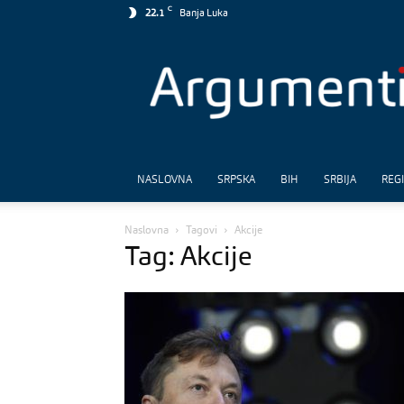
C
22.1
Banja Luka
Argumenti
NASLOVNA
SRPSKA
BIH
SRBIJA
REG
Naslovna
Tagovi
Akcije
Tag: Akcije