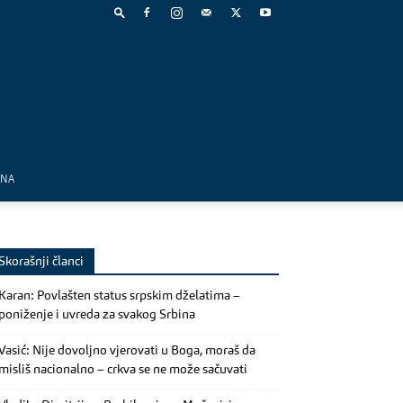
MNA
Skorašnji članci
Karan: Povlašten status srpskim dželatima –
poniženje i uvreda za svakog Srbina
Vasić: Nije dovoljno vjerovati u Boga, moraš da
misliš nacionalno – crkva se ne može sačuvati