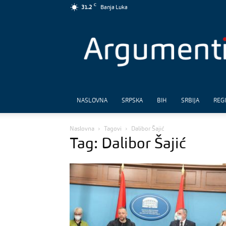
C
31.2
Banja Luka
Argumenti
NASLOVNA
SRPSKA
BIH
SRBIJA
REG
Naslovna
Tagovi
Dalibor Šajić
Tag: Dalibor Šajić