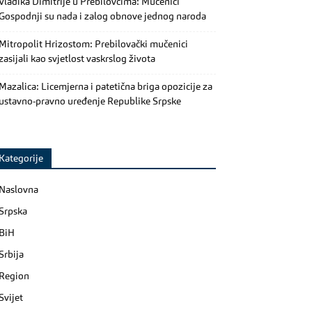
Vladika Dimitrije u Prebilovcima: Mučenici
Gospodnji su nada i zalog obnove jednog naroda
Mitropolit Hrizostom: Prebilovački mučenici
zasijali kao svjetlost vaskrslog života
Mazalica: Licemjerna i patetična briga opozicije za
ustavno-pravno uređenje Republike Srpske
Kategorije
Naslovna
Srpska
BiH
Srbija
Region
Svijet