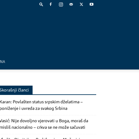
MNA
Skorašnji članci
Karan: Povlašten status srpskim dželatima –
poniženje i uvreda za svakog Srbina
Vasić: Nije dovoljno vjerovati u Boga, moraš da
misliš nacionalno – crkva se ne može sačuvati