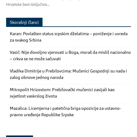
Hrvatske bavi isključivo...
Skorašnji članci
Karan: Povlašten status srpskim dželatima – poniženje i uvreda
za svakog Srbina
Vasić: Nije dovoljno vjerovati u Boga, moraš da misliš nacionalno
– crkva se ne može sačuvati
Vladika Dimitrije u Prebilovcima: Mučenici Gospodnji su nada i
zalog obnove jednog naroda
Mitropolit Hrizostom: Prebilovački mučenici zasijali kao
svjetlost vaskrslog života
Mazalica: Licemjerna i patetična briga opozicije za ustavno-
pravno uređenje Republike Srpske