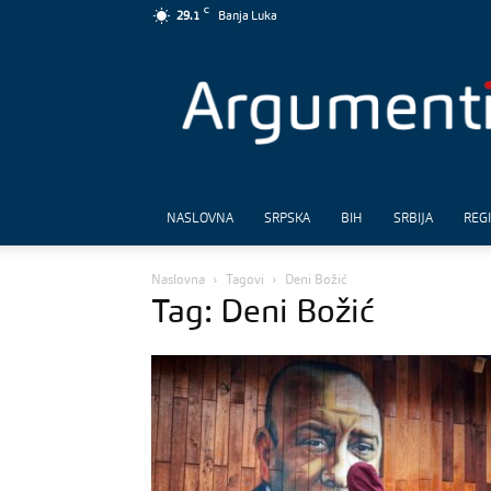
C
29.1
Banja Luka
Argumenti
NASLOVNA
SRPSKA
BIH
SRBIJA
REG
Naslovna
Tagovi
Deni Božić
Tag: Deni Božić