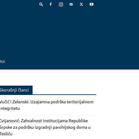
MNA
Skorašnji članci
Vučić i Zelenski: Uzajamna podrška teritorijalnom
integritetu
Cvijanović: Zahvalnost institucijama Republike
Srpske za podršku izgradnji parohijskog doma u
Tesliću