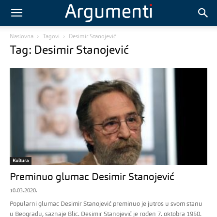
Naslovna
Tagovi
Desimir Stanojević
Tag: Desimir Stanojević
Kultura
Preminuo glumac Desimir Stanojević
10.03.2020.
Popularni glumac Desimir Stanojević preminuo je jutros u svom stanu
u Beogradu, saznaje Blic. Desimir Stanojević je rođen 7. oktobra 1950.