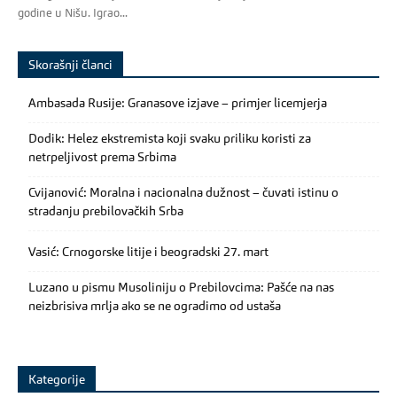
godine u Nišu. Igrao...
Skorašnji članci
Ambasada Rusije: Granasove izjave – primjer licemjerja
Dodik: Helez ekstremista koji svaku priliku koristi za
netrpeljivost prema Srbima
Cvijanović: Moralna i nacionalna dužnost – čuvati istinu o
stradanju prebilovačkih Srba
Vasić: Crnogorske litije i beogradski 27. mart
Luzano u pismu Musoliniju o Prebilovcima: Pašće na nas
neizbrisiva mrlja ako se ne ogradimo od ustaša
Kategorije