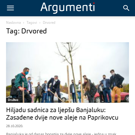
Naslovna
Tagovi
Drvored
Tag: Drvored
Društvo
Hiljadu sadnica za ljepšu Banjaluku:
Zasađene dvije nove aleje na Paprikovcu
28.10.2020.
Banjaluka je od danas bogatija za dvije nove aleje - jedna u znak