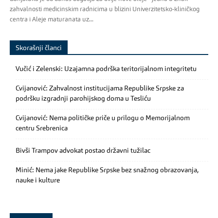
zahvalnosti medicinskim radnicima u blizini Univerzitetsko-kliničkog
centra i Aleje maturanata uz...
Skorašnji članci
Vučić i Zelenski: Uzajamna podrška teritorijalnom integritetu
Cvijanović: Zahvalnost institucijama Republike Srpske za
podršku izgradnji parohijskog doma u Tesliću
Cvijanović: Nema političke priče u prilogu o Memorijalnom
centru Srebrenica
Bivši Trampov advokat postao državni tužilac
Minić: Nema jake Republike Srpske bez snažnog obrazovanja,
nauke i kulture