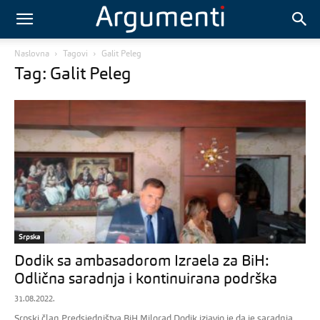
Naslovna
Tagovi
Galit Peleg
Tag: Galit Peleg
Srpska
Dodik sa ambasadorom Izraela za BiH:
Odlična saradnja i kontinuirana podrška
31.08.2022.
Srpski član Predsjedništva BiH Milorad Dodik izjavio je da je saradnja