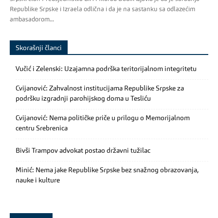
Republike Srpske i Izraela odlična i da je na sastanku sa odlazećim
ambasadorom...
Skorašnji članci
Vučić i Zelenski: Uzajamna podrška teritorijalnom integritetu
Cvijanović: Zahvalnost institucijama Republike Srpske za
podršku izgradnji parohijskog doma u Tesliću
Cvijanović: Nema političke priče u prilogu o Memorijalnom
centru Srebrenica
Bivši Trampov advokat postao državni tužilac
Minić: Nema jake Republike Srpske bez snažnog obrazovanja,
nauke i kulture