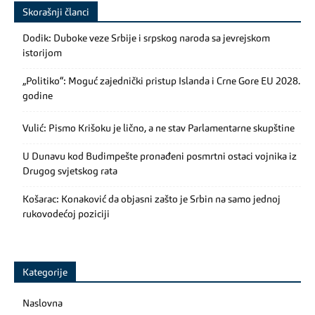
Skorašnji članci
Dodik: Duboke veze Srbije i srpskog naroda sa jevrejskom
istorijom
„Politiko“: Moguć zajednički pristup Islanda i Crne Gore EU 2028.
godine
Vulić: Pismo Krišoku je lično, a ne stav Parlamentarne skupštine
U Dunavu kod Budimpešte pronađeni posmrtni ostaci vojnika iz
Drugog svjetskog rata
Košarac: Konaković da objasni zašto je Srbin na samo jednoj
rukovodećoj poziciji
Kategorije
Naslovna