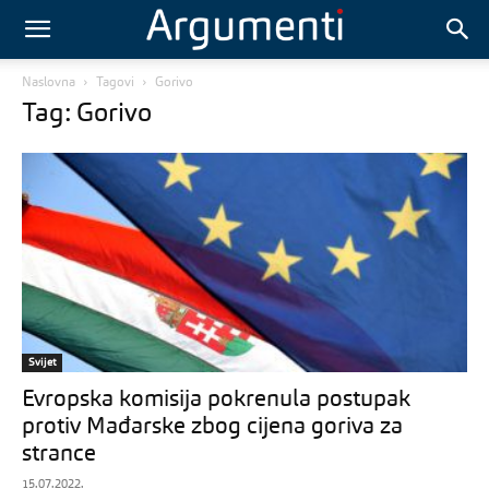
Naslovna
Tagovi
Gorivo
Tag: Gorivo
Svijet
Evropska komisija pokrenula postupak
protiv Mađarske zbog cijena goriva za
strance
15.07.2022.