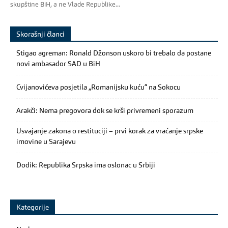
skupštine BiH, a ne Vlade Republike...
Skorašnji članci
Stigao agreman: Ronald Džonson uskoro bi trebalo da postane
novi ambasador SAD u BiH
Cvijanovićeva posjetila „Romanijsku kuću“ na Sokocu
Arakči: Nema pregovora dok se krši privremeni sporazum
Usvajanje zakona o restituciji – prvi korak za vraćanje srpske
imovine u Sarajevu
Dodik: Republika Srpska ima oslonac u Srbiji
Kategorije