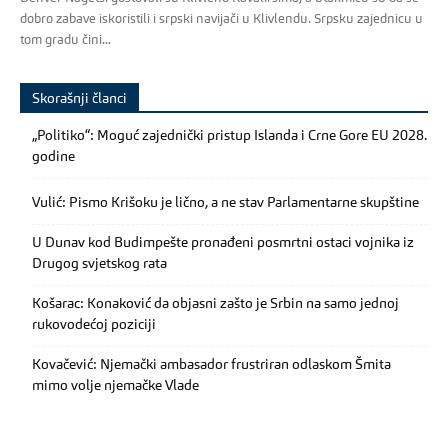
dobro zabave iskoristili i srpski navijači u Klivlendu. Srpsku zajednicu u
tom gradu čini...
Skorašnji članci
„Politiko“: Moguć zajednički pristup Islanda i Crne Gore EU 2028.
godine
Vulić: Pismo Krišoku je lično, a ne stav Parlamentarne skupštine
U Dunav kod Budimpešte pronađeni posmrtni ostaci vojnika iz
Drugog svjetskog rata
Košarac: Konaković da objasni zašto je Srbin na samo jednoj
rukovodećoj poziciji
Kovačević: Njemački ambasador frustriran odlaskom Šmita
mimo volje njemačke Vlade