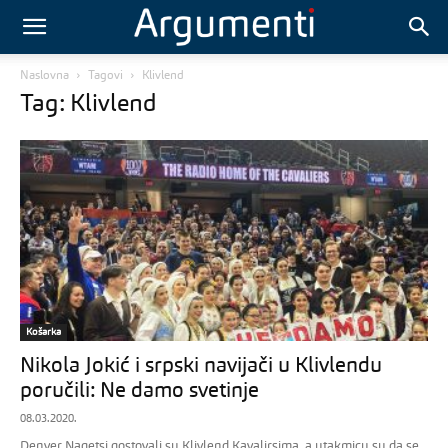
Naslovna
Tagovi
Klivlend
Tag: Klivlend
Košarka
Nikola Jokić i srpski navijači u Klivlendu
poručili: Ne damo svetinje
08.03.2020.
Denver Nagetsi gostovali su Klivlend Kavalirsima, a utakmicu su da se