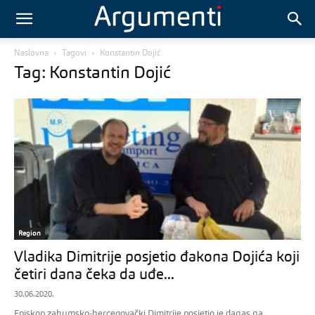
Naslovna
Tagovi
Konstantin Dojić
Tag: Konstantin Dojić
Region
Vladika Dimitrije posjetio đakona Dojića koji
četiri dana čeka da uđe...
30.06.2020.
Episkop zahumsko-hercegovački Dimitrije posjetio je danas na