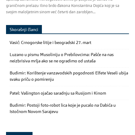
graničnom prelazu Ilino brdo đakona Konstantina Dojića koji je sa
svojim maloljetnim sinom već četvrti dan zarobljen...
Skorašnji članci
Vasić: Crnogorske litije i beogradski 27. mart
Luzano u pismu Musoliniju o Prebilovcima: Pašće na nas
neizbrisiva mrlja ako se ne ogradimo od ustaša
Budimir: Korištenje vanzavodskih pogodnosti Elfete Veseli ubija
svaku priču o pomirenju
Patel: Vašington ojačao saradnju sa Rusijom i Kinom
Budimir: Postoji foto-robot lica koje je pucalo na Dabića u
Istočnom Novom Sarajevu