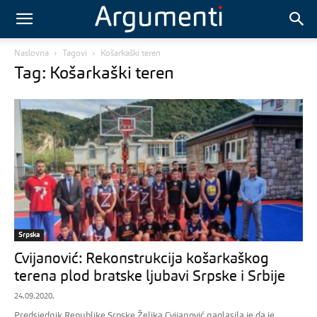
Naslovna
Tagovi
Košarkaški teren
Tag: Košarkaški teren
Srpska
Cvijanović: Rekonstrukcija košarkaškog
terena plod bratske ljubavi Srpske i Srbije
24.09.2020.
Predsjednik Republike Srpske Željka Cvijanović naglasila je da je