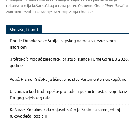
rekonstrukcija košarkaškog terena pored Osnovne škole "Sveti Sava" u
Zvorniku rezultat saradnje, razumijevanja i bratske...
Skorašnji članci
Dodik: Duboke veze Srbije i srpskog naroda sa jevrejskom
istorijom
„Politiko“: Moguć zajednički pristup Islanda i Crne Gore EU 2028.
godine
Vulić: Pismo Krišoku je lično, a ne stav Parlamentarne skupštine
U Dunavu kod Budimpešte pronađeni posmrtni ostaci vojnika iz
Drugog svjetskog rata
Košarac: Konaković da objasni zašto je Srbin na samo jednoj
rukovodećoj poziciji