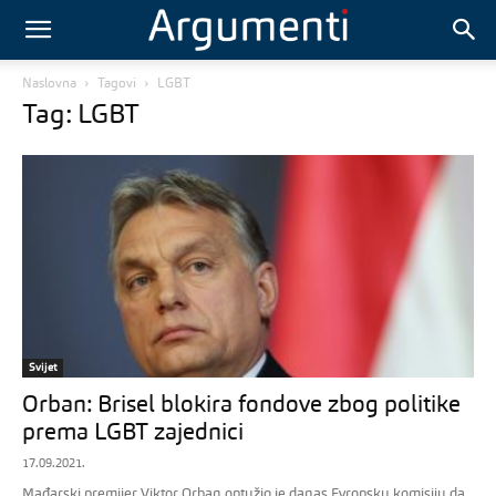
Naslovna
Tagovi
LGBT
Tag: LGBT
Svijet
Orban: Brisel blokira fondove zbog politike
prema LGBT zajednici
17.09.2021.
Mađarski premijer Viktor Orban optužio je danas Evropsku komisiju da