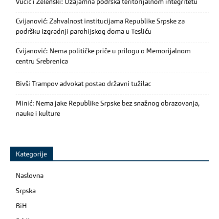
Vučić i Zelenski: Uzajamna podrška teritorijalnom integritetu
Cvijanović: Zahvalnost institucijama Republike Srpske za
podršku izgradnji parohijskog doma u Tesliću
Cvijanović: Nema političke priče u prilogu o Memorijalnom
centru Srebrenica
Bivši Trampov advokat postao državni tužilac
Minić: Nema jake Republike Srpske bez snažnog obrazovanja,
nauke i kulture
Kategorije
Naslovna
Srpska
BiH