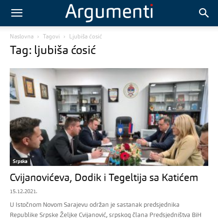
Naslovna
Tagovi
Ljubiša ćosić
Tag: ljubiša ćosić
Srpska
Cvijanovićeva, Dodik i Tegeltija sa Katićem
15.12.2021.
U Istočnom Novom Sarajevu održan je sastanak predsjednika
Republike Srpske Željke Cvijanović, srpskog člana Predsjedništva BiH