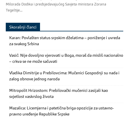
Milorada Dodika i predsjedavajućeg Savjeta ministara Zorana
Tegeltije...
Skorašnji članci
Karan: Povlašten status srpskim dželatima – poniženje i uvreda
za svakog Srbina
Vasić: Nije dovoljno vjerovati u Boga, moraš da misliš nacionalno
– crkva se ne može sačuvati
Vladika Dimitrije u Prebilovcima: Mučenici Gospodnji su nada i
zalog obnove jednog naroda
Mitropolit Hrizostom: Prebilovački mučenici zasijali kao
svjetlost vaskrslog života
Mazalica: Licemjerna i patetična briga opozicije za ustavno-
pravno uređenje Republike Srpske