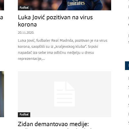
Fudbal
ća
Luka Jović pozitivan na virus
korona
20.11.2020.
Luka Jović, fudbaler Real Madrida, pozitivan je na virus
korona, saopštili su iz „kraljevskog kluba“. Srpski
napadač iza sebe ima odličnu nedjelju u dresu
reprezentacije,...
Fudbal
Zidan demantovao medije: