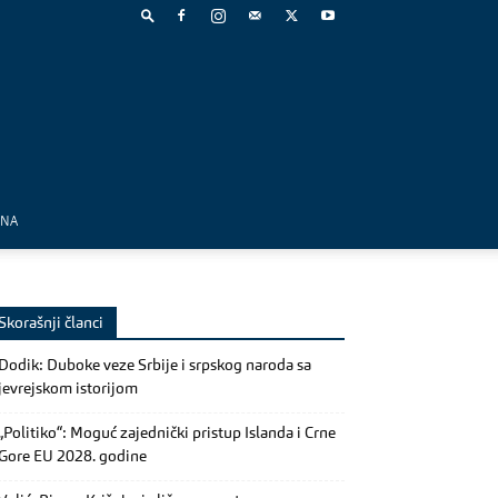
MNA
Skorašnji članci
Dodik: Duboke veze Srbije i srpskog naroda sa
jevrejskom istorijom
„Politiko“: Moguć zajednički pristup Islanda i Crne
Gore EU 2028. godine