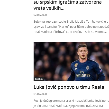
su srpskim igračima zatvorena
vrata velikih...
02.08.2020.
Selektor reprezentacije Srbije Ljubiša Tumbaković je u
izjavi za špansku “Marku” poprilično opleo po napada
Real Madrida i “orlova” Luki Joviću. – Srbi su veoma...
Fudbal
Luka Jović ponovo u timu Reala
01.07.2020.
Poslije dužeg vremena srpski napadač Luka Jović pon
je dio tima Real Madrida. Njegovo ime nalazi se na