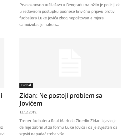
Prvo osnovno tužilaštvo u Beogradu naložilo je policiji da
u redovnom postupku podnese krivičnu prijavu protiv
fudbalera Luke Jovića zbog nepoštovanja mjera
samoizolacije nakon...
Fudbal
i
Zidan: Ne postoji problem sa
Jovićem
12.12.2019.
Trener fudbalera Real Madrida Zinedin Zidan izjavio je
uz
da nije zabrinut za formu Luke Jovića i da je svjestan da
svi
srpski napadač treba više...