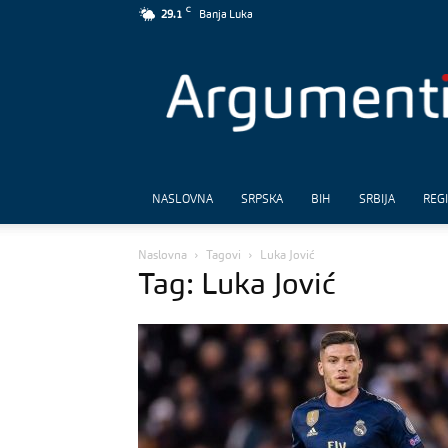
C
29.1
Banja Luka
Argumenti
NASLOVNA
SRPSKA
BIH
SRBIJA
REG
Naslovna
Tagovi
Luka Jović
Tag: Luka Jović