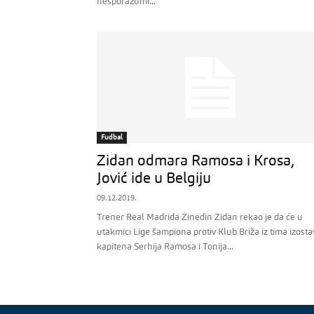
nesporazumi...
Fudbal
Zidan odmara Ramosa i Krosa,
Jović ide u Belgiju
09.12.2019.
Trener Real Madrida Zinedin Zidan rekao je da će u
utakmici Lige šampiona protiv Klub Briža iz tima izostav
kapitena Serhija Ramosa i Tonija...