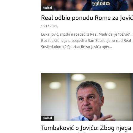
Fudbal
Real odbio ponudu Rome za Jovi
16.12.2021.
Luka Jović, srpski napadač iz Real Madrida, je "oživio".
Gol i asistencija u pobjedi u San Sebastijanu nad Real
Sosijedadom (2:0), izbacile su Jovića opet...
Fudbal
Tumbaković o Joviću: Zbog njega