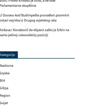
Vulić: Pismo Krišoku je lično, a ne stav
Parlamentarne skupštine
U Dunavu kod Budimpešte pronađeni posmrtni
ostaci vojnika iz Drugog svjetskog rata
Košarac: Konaković da objasni zašto je Srbin na
samo jednoj rukovodećoj poziciji
Kategorije
Naslovna
Srpska
BiH
Srbija
Region
Svijet