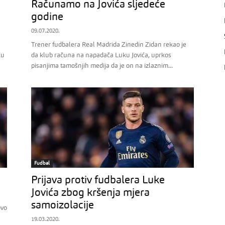
Računamo na Jovića sljedeće
godine
09.07.2020.
Trener fudbalera Real Madrida Zinedin Zidan rekao je
ču
da klub računa na napadača Luku Jovića, uprkos
pisanjima tamošnjih medija da je on na izlaznim...
Fudbal
Prijava protiv fudbalera Luke
Jovića zbog kršenja mjera
samoizolacije
ovo
19.03.2020.