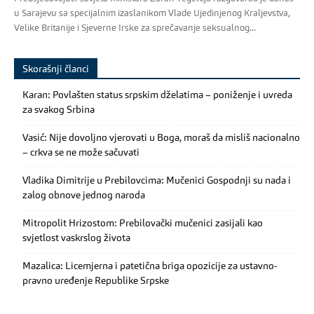
u Sarajevu sa specijalnim izaslanikom Vlade Ujedinjenog Kraljevstva,
Velike Britanije i Sjeverne Irske za sprečavanje seksualnog...
Skorašnji članci
Karan: Povlašten status srpskim dželatima – poniženje i uvreda
za svakog Srbina
Vasić: Nije dovoljno vjerovati u Boga, moraš da misliš nacionalno
– crkva se ne može sačuvati
Vladika Dimitrije u Prebilovcima: Mučenici Gospodnji su nada i
zalog obnove jednog naroda
Mitropolit Hrizostom: Prebilovački mučenici zasijali kao
svjetlost vaskrslog života
Mazalica: Licemjerna i patetična briga opozicije za ustavno-
pravno uređenje Republike Srpske