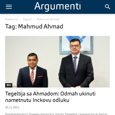
Naslovna
Tagovi
Mahmud Ahmad
Tag: Mahmud Ahmad
BiH
Tegeltija sa Ahmadom: Odmah ukinuti
nametnutu Inckovu odluku
30.11.2021.
Predsjedavajući Savjeta ministara Zoran Tegeltija razgovarao je danas