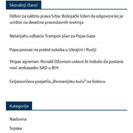
Skorašnji članci
Odbor za zaštitu prava Srba: Bošnjački lideri da odgovore ko je
uništio na desetine pravoslavnih svetinja
Netanjahu odbacio Trampov plan za Pojas Gaze
Papa pozvao na prekid sukoba u Ukrajini i Rusiji
Stigao agreman: Ronald Džonson uskoro bi trebalo da postane
novi ambasador SAD u BiH
Cvijanovićeva posjetila „Romanijsku kuću“ na Sokocu
Kategorije
Naslovna
Srpska