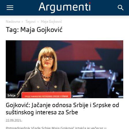
Naslovna
Tagovi
Maja Gojković
Tag: Maja Gojković
Srbija
Gojković: Jačanje odnosa Srbije i Srpske od
suštinskog interesa za Srbe
22.09.2021.
Potpredsjednik Vlade Srbije Maja Gojković istakla je večeras u