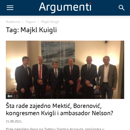
Naslovna
Tagovi
Majkl Kuigli
Tag: Majkl Kuigli
BiH
Šta rade zajedno Mektić, Borenović,
kongresmen Kvigli i ambasador Nelson?
31.08.2021.
Prije nekoliko dana na Tviteru Damira Arnauta, poslanika u