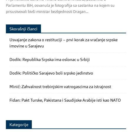
Parlamentu BiH, osvanula je fotografija sa sastanka na kojem su
prisustvovali bivši ministar bezbjednosti Dragan...
Skorašnji članci
Usvajanje zakona o restituciji – prvi korak za vraćanje srpske
imovine u Sarajevu
Dodik: Republika Srpska ima oslonac u Srbiji
Dodik: Političko Sarajevo boli srpsko jedinstvo
Minić: Zahvalnost trebinjskim vatrogascima za istrajnost
Fidan: Pakt Turske, Pakistana i Saudijske Arabije isti kao NATO
Kategorije