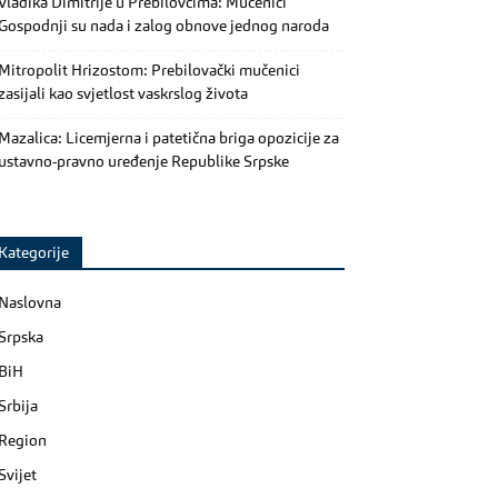
Vladika Dimitrije u Prebilovcima: Mučenici
Gospodnji su nada i zalog obnove jednog naroda
Mitropolit Hrizostom: Prebilovački mučenici
zasijali kao svjetlost vaskrslog života
Mazalica: Licemjerna i patetična briga opozicije za
ustavno-pravno uređenje Republike Srpske
Kategorije
Naslovna
Srpska
BiH
Srbija
Region
Svijet