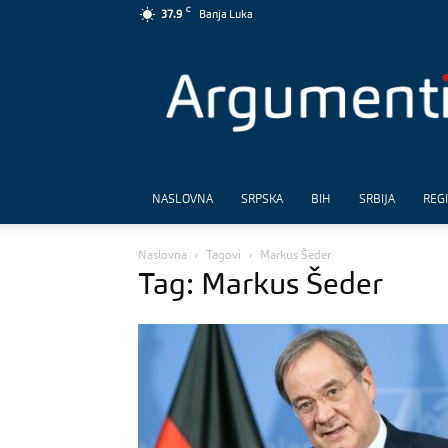
C
37.9
Banja Luka
Argumenti
NASLOVNA
SRPSKA
BIH
SRBIJA
REG
Naslovna
Tagovi
Markus Šeder
Tag: Markus Šeder