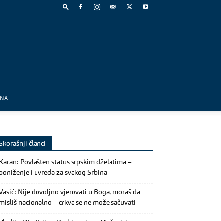
MNA
Skorašnji članci
Karan: Povlašten status srpskim dželatima –
poniženje i uvreda za svakog Srbina
Vasić: Nije dovoljno vjerovati u Boga, moraš da
misliš nacionalno – crkva se ne može sačuvati