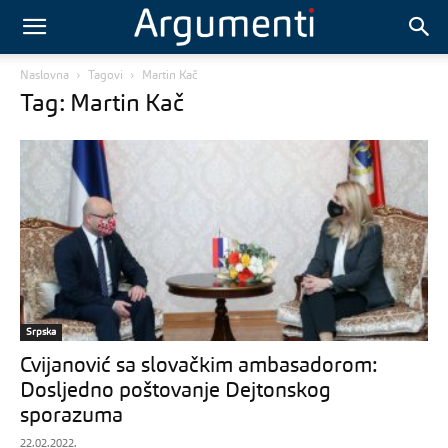
Naslovna
Tagovi
Martin Kač
Tag: Martin Kač
Srpska
Cvijanović sa slovačkim ambasadorom:
Dosljedno poštovanje Dejtonskog
sporazuma
22.02.2022.