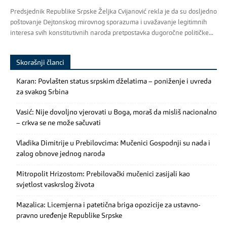
Predsjednik Republike Srpske Željka Cvijanović rekla je da su dosljedno
poštovanje Dejtonskog mirovnog sporazuma i uvažavanje legitimnih
interesa svih konstitutivnih naroda pretpostavka dugoročne političke...
Skorašnji članci
Karan: Povlašten status srpskim dželatima – poniženje i uvreda
za svakog Srbina
Vasić: Nije dovoljno vjerovati u Boga, moraš da misliš nacionalno
– crkva se ne može sačuvati
Vladika Dimitrije u Prebilovcima: Mučenici Gospodnji su nada i
zalog obnove jednog naroda
Mitropolit Hrizostom: Prebilovački mučenici zasijali kao
svjetlost vaskrslog života
Mazalica: Licemjerna i patetična briga opozicije za ustavno-
pravno uređenje Republike Srpske