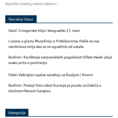
Republici Srpskoj, trebalo odobriti...
Skorašnji članci
Vasić: Crnogorske litije i beogradski 27. mart
Luzano u pismu Musoliniju o Prebilovcima: Pašće na nas
neizbrisiva mrlja ako se ne ogradimo od ustaša
Budimir: Korištenje vanzavodskih pogodnosti Elfete Veseli ubija
svaku priču o pomirenju
Patel: Vašington ojačao saradnju sa Rusijom i Kinom
Budimir: Postoji foto-robot lica koje je pucalo na Dabića u
Istočnom Novom Sarajevu
Kategorije