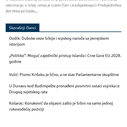
vakcinaciju u Srbiji, rekao je srpski član i predsjedavajući Predsjedništva
BiH Milorad Dodik,...
Skorašnji članci
Dodik: Duboke veze Srbije i srpskog naroda sa jevrejskom
istorijom
„Politiko“: Moguć zajednički pristup Islanda i Crne Gore EU 2028.
godine
Vulić: Pismo Krišoku je lično, a ne stav Parlamentarne skupštine
U Dunavu kod Budimpešte pronađeni posmrtni ostaci vojnika iz
Drugog svjetskog rata
Košarac: Konaković da objasni zašto je Srbin na samo jednoj
rukovodećoj poziciji