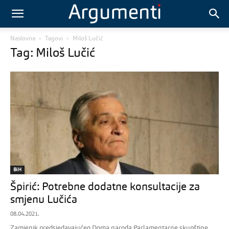
Naslovna
Tagovi
Miloš Lučić
Tag: Miloš Lučić
BiH
Špirić: Potrebne dodatne konsultacije za
smjenu Lučića
08.04.2021.
Zamjenik predsjedavajućeg Doma naroda Parlamentarne skupštine