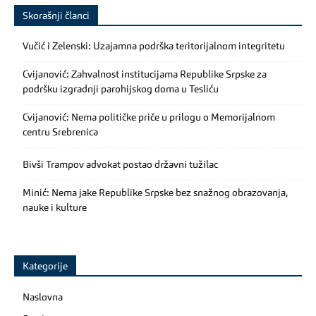
Skorašnji članci
Vučić i Zelenski: Uzajamna podrška teritorijalnom integritetu
Cvijanović: Zahvalnost institucijama Republike Srpske za
podršku izgradnji parohijskog doma u Tesliću
Cvijanović: Nema političke priče u prilogu o Memorijalnom
centru Srebrenica
Bivši Trampov advokat postao državni tužilac
Minić: Nema jake Republike Srpske bez snažnog obrazovanja,
nauke i kulture
Kategorije
Naslovna