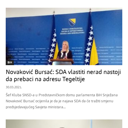
BiH
Novaković Bursać: SDA vlastiti nerad nastoji
da prebaci na adresu Tegeltije
30.03.2021.
Šef Kluba SNSD-a u Predstavničkom domu parlamenta BiH Snježana
Novaković Bursać ocijenila je da je najava SDA da će tražiti smjenu
predsjedavajućeg Savjeta ministara...