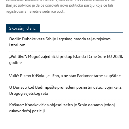
Banjac potvrdio je da će osnovati novu političku partiju koja će biti
registrovana naredne sedmice pod...
Skorašnji članci
Dodik: Duboke veze Srbije i srpskog naroda sa jevrejskom
istorijom
„Politiko“: Moguć zajednički pristup Islanda i Crne Gore EU 2028.
godine
Vulić: Pismo Krišoku je lično, a ne stav Parlamentarne skupštine
U Dunavu kod Budimpešte pronađeni posmrtni ostaci vojnika iz
Drugog svjetskog rata
Košarac: Konaković da objasni zašto je Srbin na samo jednoj
rukovodećoj poziciji