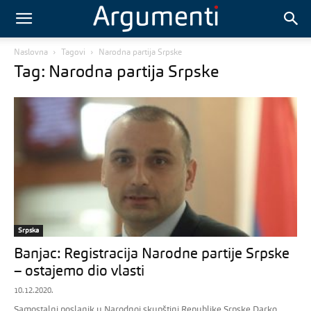
Naslovna
Tagovi
Narodna partija Srpske
Tag: Narodna partija Srpske
Srpska
Banjac: Registracija Narodne partije Srpske
– ostajemo dio vlasti
10.12.2020.
Samostalni poslanik u Narodnoj skupštini Republike Srpske Darko