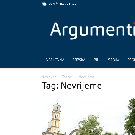
C
29.1
Banja Luka
Argumenti
NASLOVNA
SRPSKA
BIH
SRBIJA
REG
Naslovna
Tagovi
Nevrijeme
Tag: Nevrijeme