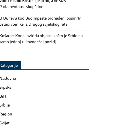
Vulić: Pismo Krišoku je lično, a ne stav
Parlamentarne skupštine
U Dunavu kod Budimpešte pronađeni posmrtni
ostaci vojnika iz Drugog svjetskog rata
Košarac: Konaković da objasni zašto je Srbin na
samo jednoj rukovodećoj poziciji
Kategorije
Naslovna
Srpska
BiH
Srbija
Region
Svijet