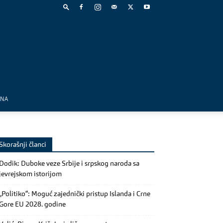
MNA
Skorašnji članci
Dodik: Duboke veze Srbije i srpskog naroda sa
jevrejskom istorijom
„Politiko“: Moguć zajednički pristup Islanda i Crne
Gore EU 2028. godine