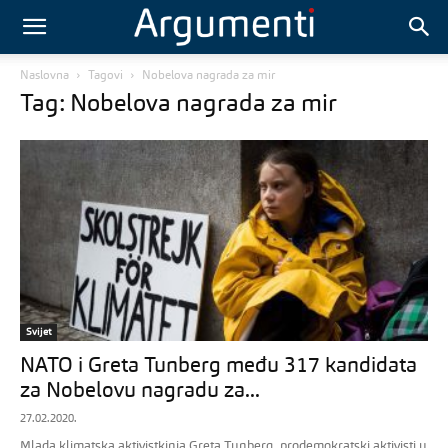
Naslovna
Tagovi
Nobelova nagrada za mir
Tag: Nobelova nagrada za mir
Svijet
NATO i Greta Tunberg među 317 kandidata
za Nobelovu nagradu za...
27.02.2020.
Mlada klimatska aktivistkinja Greta Tunberg, prodemokratski aktivisti u