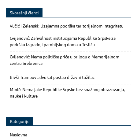
Skorašnji članci
Vučić i Zelenski: Uzajamna podrška teritorijalnom integritetu
Cvijanović: Zahvalnost institucijama Republike Srpske za
podršku izgradnji parohijskog doma u Tesliću
Cvijanović: Nema političke priče u prilogu o Memorijalnom
centru Srebrenica
Bivši Trampov advokat postao državni tužilac
Minić: Nema jake Republike Srpske bez snažnog obrazovanja,
nauke i kulture
Kategorije
Naslovna