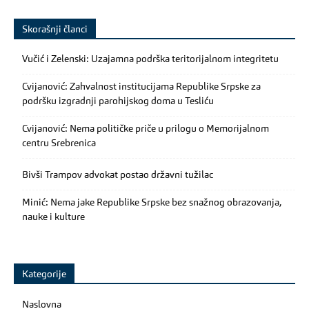
Skorašnji članci
Vučić i Zelenski: Uzajamna podrška teritorijalnom integritetu
Cvijanović: Zahvalnost institucijama Republike Srpske za
podršku izgradnji parohijskog doma u Tesliću
Cvijanović: Nema političke priče u prilogu o Memorijalnom
centru Srebrenica
Bivši Trampov advokat postao državni tužilac
Minić: Nema jake Republike Srpske bez snažnog obrazovanja,
nauke i kulture
Kategorije
Naslovna