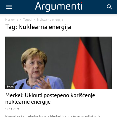
Naslovna
Tagovi
Nuklearna energija
Tag: Nuklearna energija
Svijet
Merkel: Ukinuti postepeno korišćenje
nuklearne energije
19.11.2021.
Njemačka kancelarka Angela Merkel branila je svoju odluku da