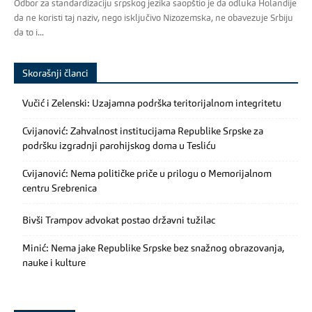
Odbor za standardizaciju srpskog jezika saopštio je da odluka Holandije
da ne koristi taj naziv, nego isključivo Nizozemska, ne obavezuje Srbiju
da to i...
Skorašnji članci
Vučić i Zelenski: Uzajamna podrška teritorijalnom integritetu
Cvijanović: Zahvalnost institucijama Republike Srpske za
podršku izgradnji parohijskog doma u Tesliću
Cvijanović: Nema političke priče u prilogu o Memorijalnom
centru Srebrenica
Bivši Trampov advokat postao državni tužilac
Minić: Nema jake Republike Srpske bez snažnog obrazovanja,
nauke i kulture