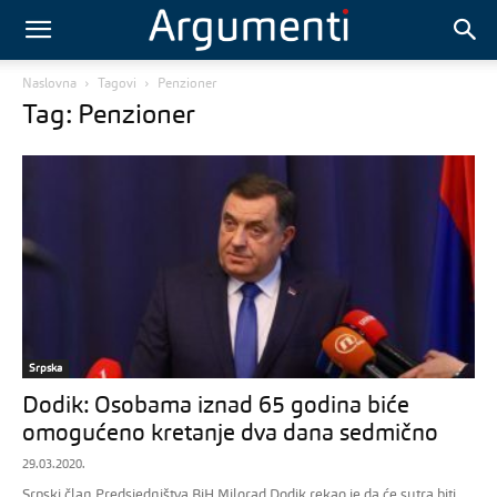
Naslovna
Tagovi
Penzioner
Tag: Penzioner
Srpska
Dodik: Osobama iznad 65 godina biće
omogućeno kretanje dva dana sedmično
29.03.2020.
Srpski član Predsjedništva BiH Milorad Dodik rekao je da će sutra biti