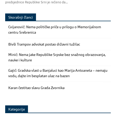
predsjednice Republike Srni je rečeno da...
Skorašnji članci
Cvijanović: Nema političke priče u prilogu o Memorijalnom
centru Srebrenica
Bivši Trampov advokat postao državni tužilac
Minić: Nema jake Republike Srpske bez snažnog obrazovanja,
nauke i kulture
Gajić: Gradska vlast u Banjaluci kao Marija Antoaneta – nemaju
vodu, dajte im besplatan ulaz na bazen
Karan čestitao slavu Grada Zvornika
Kategorije