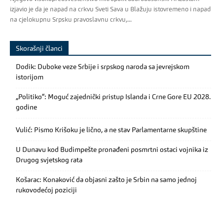
izjavio je da je napad na crkvu Sveti Sava u Blažuju istovremeno i napad
na cjelokupnu Srpsku pravoslavnu crkvu,...
Skorašnji članci
Dodik: Duboke veze Srbije i srpskog naroda sa jevrejskom
istorijom
„Politiko“: Moguć zajednički pristup Islanda i Crne Gore EU 2028.
godine
Vulić: Pismo Krišoku je lično, a ne stav Parlamentarne skupštine
U Dunavu kod Budimpešte pronađeni posmrtni ostaci vojnika iz
Drugog svjetskog rata
Košarac: Konaković da objasni zašto je Srbin na samo jednoj
rukovodećoj poziciji