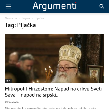
Naslovna
Tagovi
Pljačka
Tag: Pljačka
BiH
Mitropolit Hrizostom: Napad na crkvu Sveti
Sava – napad na srpski...
30.07.2020.
Njegovo visokopreosveštenstvo mitropolit dabrobosanski Hrizostom