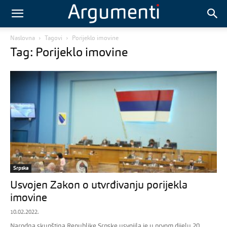
Naslovna
Tagovi
Porijeklo imovine
Tag: Porijeklo imovine
Srpska
Usvojen Zakon o utvrđivanju porijekla
imovine
10.02.2022.
Narodna skupština Republike Srpske usvojila je u prvom dijelu 20.