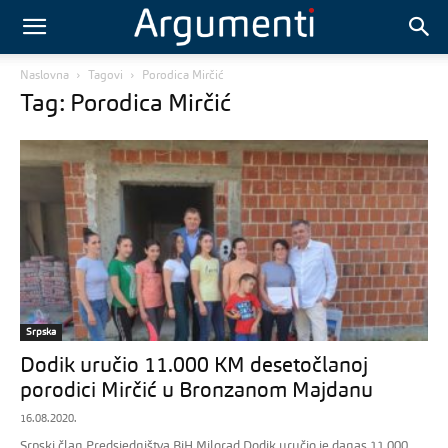
Naslovna
Tagovi
Porodica Mirčić
Tag: Porodica Mirčić
Srpska
Dodik uručio 11.000 KM desetočlanoj
porodici Mirčić u Bronzanom Majdanu
16.08.2020.
Srpski član Predsjedništva BiH Milorad Dodik uručio je danas 11.000