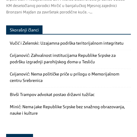
KM desetočlanoj porodici Mirčić u banjalučkoj Mjesnoj zajednici
Bronzani Majdan za završetak porodične kuće. -...
Skorašnji članci
Vučić i Zelenski: Uzajamna podrška teritorijalnom integritetu
Cvijanović: Zahvalnost institucijama Republike Srpske za
podršku izgradnji parohijskog doma u Tesliću
Cvijanović: Nema političke priče u prilogu o Memorijalnom
centru Srebrenica
Bivši Trampov advokat postao državni tužilac
Minić: Nema jake Republike Srpske bez snažnog obrazovanja,
nauke i kulture