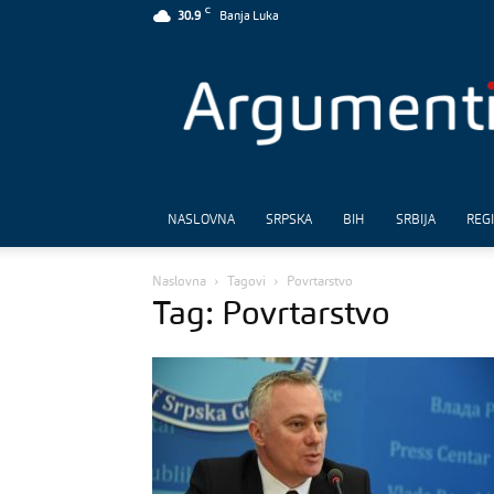
C
30.9
Banja Luka
Argumenti
NASLOVNA
SRPSKA
BIH
SRBIJA
REG
Naslovna
Tagovi
Povrtarstvo
Tag: Povrtarstvo