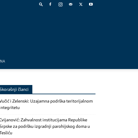
MNA
Skorašnji članci
Vučić i Zelenski: Uzajamna podrška teritorijalnom
integritetu
Cvijanović: Zahvalnost institucijama Republike
Srpske za podršku izgradnji parohijskog doma u
Tesliću