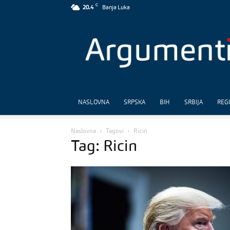
C
20.4
Banja Luka
Argumenti
NASLOVNA
SRPSKA
BIH
SRBIJA
REG
Naslovna
Tagovi
Ricin
Tag: Ricin