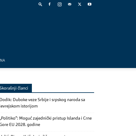
MNA
Skorašnji članci
Dodik: Duboke veze Srbije i srpskog naroda sa
jevrejskom istorijom
„Politiko“: Moguć zajednički pristup Islanda i Crne
Gore EU 2028. godine