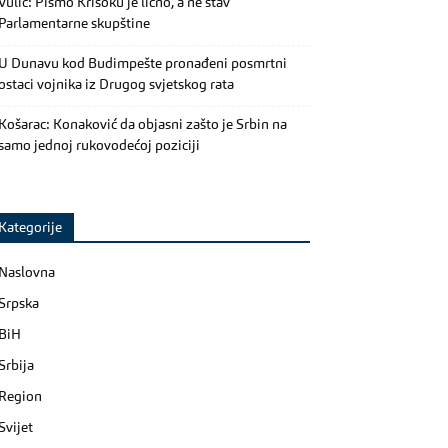
Vulić: Pismo Krišoku je lično, a ne stav
Parlamentarne skupštine
U Dunavu kod Budimpešte pronađeni posmrtni
ostaci vojnika iz Drugog svjetskog rata
Košarac: Konaković da objasni zašto je Srbin na
samo jednoj rukovodećoj poziciji
Kategorije
Naslovna
Srpska
BiH
Srbija
Region
Svijet