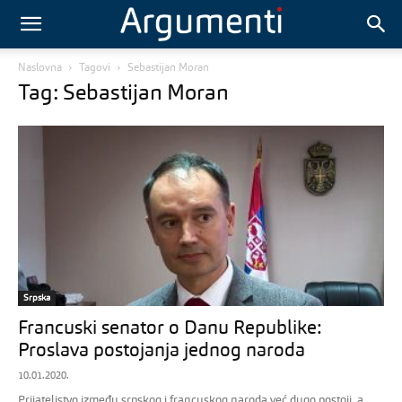
Naslovna
Tagovi
Sebastijan Moran
Tag: Sebastijan Moran
Srpska
Francuski senator o Danu Republike:
Proslava postojanja jednog naroda
10.01.2020.
Prijateljstvo između srpskog i francuskog naroda već dugo postoji, a