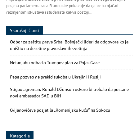
posjeta parlamentaraca Francuske pokazuje da ga treba ojačati
razmjenom iskustava i studenata kakva postoji...
Skorašnji članci
Odbor za zaštitu prava Srba: Bošnjački lideri da odgovore ko je
uništio na desetine pravoslavnih svetinja
Netanjahu odbacio Trampov plan za Pojas Gaze
Papa pozvao na prekid sukoba u Ukrajini i Rusiji
Stigao agreman: Ronald Džonson uskoro bi trebalo da postane
novi ambasador SAD u BiH
Cvijanovićeva posjetila „Romanijsku kuću“ na Sokocu
Kategorije