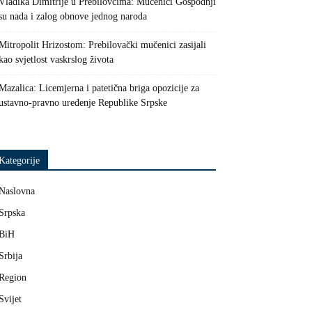
Vladika Dimitrije u Prebilovcima: Mučenici Gospodnji
su nada i zalog obnove jednog naroda
Mitropolit Hrizostom: Prebilovački mučenici zasijali
kao svjetlost vaskrslog života
Mazalica: Licemjerna i patetična briga opozicije za
ustavno-pravno uređenje Republike Srpske
Kategorije
Naslovna
Srpska
BiH
Srbija
Region
Svijet