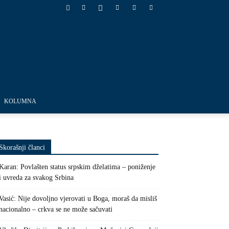
KOLUMNA
Skorašnji članci
Karan: Povlašten status srpskim dželatima – poniženje
i uvreda za svakog Srbina
Vasić: Nije dovoljno vjerovati u Boga, moraš da misliš
nacionalno – crkva se ne može sačuvati