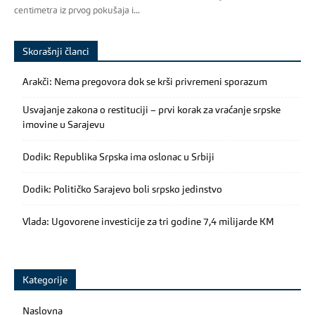
centimetra iz prvog pokušaja i...
Skorašnji članci
Arakči: Nema pregovora dok se krši privremeni sporazum
Usvajanje zakona o restituciji – prvi korak za vraćanje srpske
imovine u Sarajevu
Dodik: Republika Srpska ima oslonac u Srbiji
Dodik: Političko Sarajevo boli srpsko jedinstvo
Vlada: Ugovorene investicije za tri godine 7,4 milijarde KM
Kategorije
Naslovna