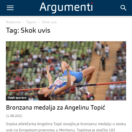
Naslovna
Tagovi
Skok uvis
Tag: Skok uvis
Ostali sportovi
Bronzana medalja za Angelinu Topić
21.08.2022.
Srpska atletičarka Angelina Topić osvojila je bronzanu medalju u skoku
uvis na Evropskom prvenstvu u Minhenu. Topićeva je skočila 193