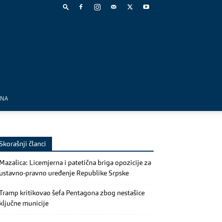
MNA
Skorašnji članci
Mazalica: Licemjerna i patetična briga opozicije za
ustavno-pravno uređenje Republike Srpske
Tramp kritikovao šefa Pentagona zbog nestašice
ključne municije