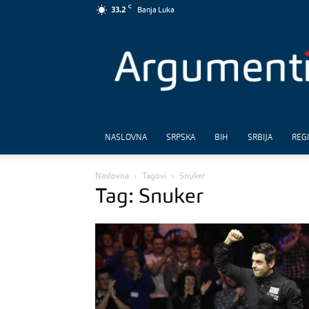
C
33.2
Banja Luka
Argumenti
NASLOVNA
SRPSKA
BIH
SRBIJA
REG
Naslovna
Tagovi
Snuker
Tag: Snuker