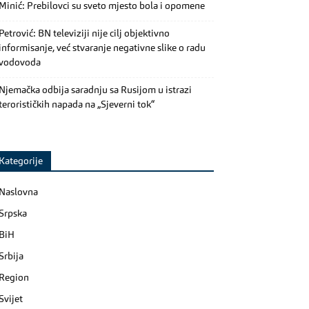
Minić: Prebilovci su sveto mjesto bola i opomene
Petrović: BN televiziji nije cilj objektivno
informisanje, već stvaranje negativne slike o radu
vodovoda
Njemačka odbija saradnju sa Rusijom u istrazi
terorističkih napada na „Sjeverni tok“
Kategorije
Naslovna
Srpska
BiH
Srbija
Region
Svijet