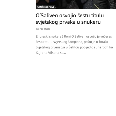
Ostali sportovi
O’Saliven osvojio šestu titulu
svjetskog prvaka u snukeru
16.08.2020.
Engleski snukeraš Roni O'Saliven osvojio je večeras
šestu titulu svjetskog šampiona, pošto je u finalu
Svjetskog prvenstva u Šefildu pobijedio sunarodnika
Kajrena Vilsona sa...