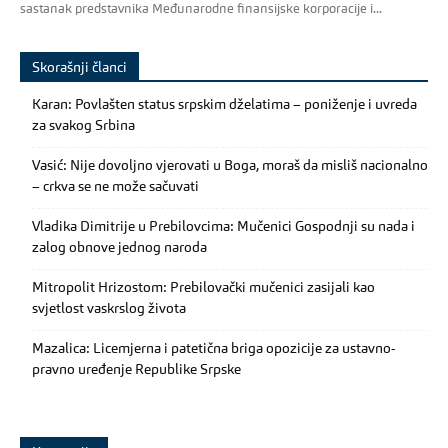
sastanak predstavnika Međunarodne finansijske korporacije i...
Skorašnji članci
Karan: Povlašten status srpskim dželatima – poniženje i uvreda
za svakog Srbina
Vasić: Nije dovoljno vjerovati u Boga, moraš da misliš nacionalno
– crkva se ne može sačuvati
Vladika Dimitrije u Prebilovcima: Mučenici Gospodnji su nada i
zalog obnove jednog naroda
Mitropolit Hrizostom: Prebilovački mučenici zasijali kao
svjetlost vaskrslog života
Mazalica: Licemjerna i patetična briga opozicije za ustavno-
pravno uređenje Republike Srpske