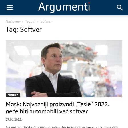
Naslovna
Tagovi
Softver
Tag: Softver
Magazin
Mask: Najvazniji proizvodi „Tesle“ 2022.
neće biti automobili već softver
27.01.2022.
Najvažniji „Teslini“ proizvodi ove i sledeće godine neće biti automobili