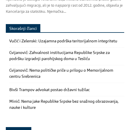
zahvaljujući migraciji, ali je to najsporiji rast od 2012. godine, objavila je
Kancelarija za statistiku. Njemačka...
Skorašnji članci
Vučić i Zelenski: Uzajamna podrška teritorijalnom integritetu
Cvijanović: Zahvalnost institucijama Republike Srpske za
podršku izgradnji parohijskog doma u Tesliću
Cvijanović: Nema političke priče u prilogu o Memorijalnom
centru Srebrenica
Bivši Trampov advokat postao državni tužilac
Minić: Nema jake Republike Srpske bez snažnog obrazovanja,
nauke i kulture