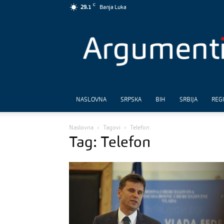
C
29.1
Banja Luka
Argumenti
NASLOVNA
SRPSKA
BIH
SRBIJA
REG
Naslovna
Tagovi
Telefon
Tag: Telefon