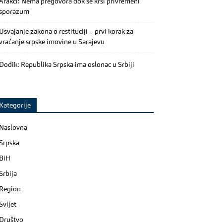
Arakči: Nema pregovora dok se krši privremeni
sporazum
Usvajanje zakona o restituciji – prvi korak za
vraćanje srpske imovine u Sarajevu
Dodik: Republika Srpska ima oslonac u Srbiji
Kategorije
Naslovna
Srpska
BiH
Srbija
Region
Svijet
Društvo