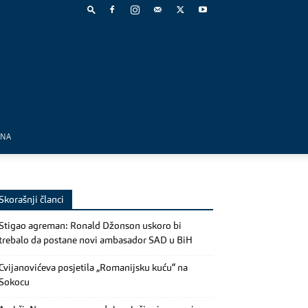
MNA
Skorašnji članci
Stigao agreman: Ronald Džonson uskoro bi
trebalo da postane novi ambasador SAD u BiH
Cvijanovićeva posjetila „Romanijsku kuću“ na
Sokocu